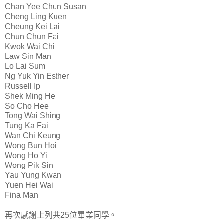
Chan Yee Chun Susan
Cheng Ling Kuen
Cheung Kei Lai
Chun Chun Fai
Kwok Wai Chi
Law Sin Man
Lo Lai Sum
Ng Yuk Yin Esther
Russell Ip
Shek Ming Hei
So Cho Hee
Tong Wai Shing
Tung Ka Fai
Wan Chi Keung
Wong Bun Hoi
Wong Ho Yi
Wong Pik Sin
Yau Yung Kwan
Yuen Hei Wai
Fina Man
再次感謝上列共25位畢業同學。