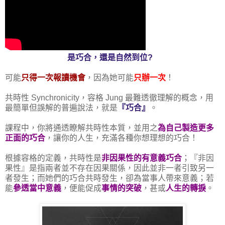
是巧合，還是自然到位?
可能
只得一次報讀機會
，因為她可能
只辦一次
！
共時性 Synchronicity，容格 Jung 最難透徹理解的概念，用
最簡單但誤解的普遍說法，就是
『巧合』
。
課程中，你將通透瞭解共時性本質，並用之
為自己製造更多
正面的巧合
，讓你的人生，充滿各種你想理想的巧合！
根據容格的定義，共時性是
非因果性的有意義巧合
；『非因
果性』是指兩者並不存在因果關係，因此並非一者引致另一
者發生；而她們的巧合共時發生，卻為當事人帶來意義；若
能
參透當中意義
，便能促成
事情的突破
，甚或
人生的轉捩
。