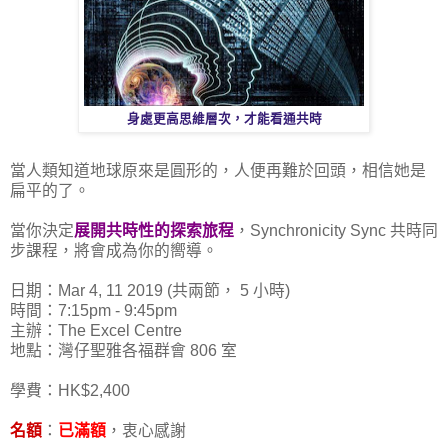
身處更高思維層次，才能看通共時
當人類知道地球原來是圓形
的，人便再難於回頭，相信她是
扁平的了。
當你決定
展開共時性的探索旅程
，Synchronicity Sync 共時同
步課程，將會成為你的嚮導。
日期：Mar 4, 11 2019 (共兩節， 5 小時)
時間：7:15pm - 9:45pm
主辦：The Excel Centre
地點：灣仔聖雅各福群會 806 室
學費：HK$2,400
名額
：
已滿額
，衷心感謝