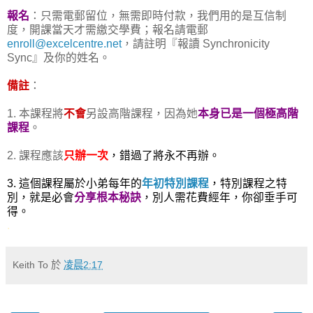
報名
：只需電郵留位，無需即時付款，我們用的是互信制
度，開課當天才需繳交學費；報名請電郵
enroll@excelcentre.net
，請註明『報讀 Synchronicity
Sync』及你的姓名。
備註
：
1. 本課程將
不會
另設高階課程，因為她
本身已是一個極高階
課程
。
2. 課程應該
只辦一次
，錯過了將永不再辦。
3. 這個課程屬於小弟每年的
年初特別課程
，特別課程之特
別，就是必會
分享根本秘訣
，別人需花費經年，你卻垂手可
得。
.
Keith To
於
凌晨2:17